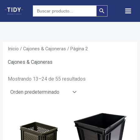
Ir
SEARCH BUTTON
Search
for:
al
contenido
Inicio
/
Cajones & Cajoneras
/ Página 2
Cajones & Cajoneras
Mostrando 13–24 de 55 resultados