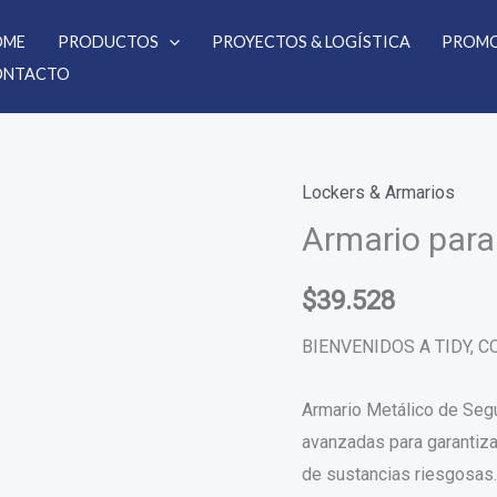
OME
PRODUCTOS
PROYECTOS & LOGÍSTICA
PROMO
ONTACTO
Lockers & Armarios
Armario
Armario para
para
Líquidos
peligrosos
$
39.528
cantidad
BIENVENIDOS A TIDY, 
Armario Metálico de Segu
avanzadas para garantizar
de sustancias riesgosas.