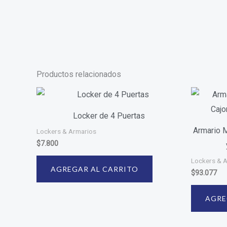
Productos relacionados
Locker de 4 Puertas
Armario M
Lockers & Armarios
$
7.800
Lockers & 
AGREGAR AL CARRITO
$
93.077
AGRE