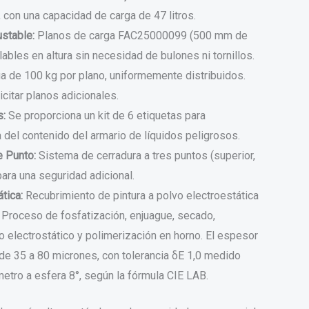
r, con una capacidad de carga de 47 litros.
ustable:
Planos de carga FAC25000099 (500 mm de
lables en altura sin necesidad de bulones ni tornillos.
a de 100 kg por plano, uniformemente distribuidos.
icitar planos adicionales.
s:
Se proporciona un kit de 6 etiquetas para
ra del contenido del armario de líquidos peligrosos.
e Punto:
Sistema de cerradura a tres puntos (superior,
 para una seguridad adicional.
tica:
Recubrimiento de pintura a polvo electroestática
 Proceso de fosfatización, enjuague, secado,
o electrostático y polimerización en horno. El espesor
a de 35 a 80 micrones, con tolerancia δE 1,0 medido
etro a esfera 8°, según la fórmula CIE LAB.