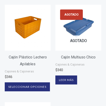
Este
producto
AGOTADO
tiene
varias
variantes.
AGOTADO
Las
opciones
se
Cajón Plástico Lechero
Cajón Multiuso Chico
pueden
Apilables
Cajones & Cajoneras
elegir
$
340
Cajones & Cajoneras
en
$
346
LEER MÁS
la
SELECCIONAR OPCIONES
página
del
producto