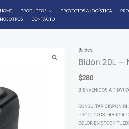
HOME
PRODUCTOS
PROYECTOS & LOGÍSTICA
PRO
NOSOTROS
CONTACTO
Baldes
Bidón
Bidón 20L – 
20L
-
Negro
$
280
cantidad
BIENVENIDOS A TIDY!
CONSULTAR DISPONIBI
PRODUCTOS FABRICADO
COLOR EN STOCK PUEDE