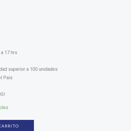
 a 17 hrs
idad superior a 100 unidades
l País
OS!
bles
CARRITO