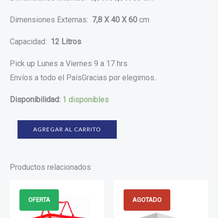
Dimensiones Externas:
7,8 X 40 X 60
cm
Capacidad:
12 Litros
Pick up Lunes a Viernes 9 a 17 hrs
Envíos a todo el PaísGracias por elegirnos..
Disponibilidad:
1 disponibles
AGREGAR AL CARRITO
Productos relacionados
El
El
precio
precio
¡Oferta!
¡Oferta!
OFERTA
AGOTADO
original
actual
era:
es: