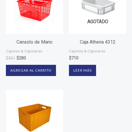
$351.
$280.
AGOTADO
Canasto de Mano
Caja Athena 4312
Cajones & Cajoneras
Cajones & Cajoneras
$
351
$
280
$
710
AGREGAR AL CARRITO
LEER MÁS
Este
producto
tiene
varias
variantes.