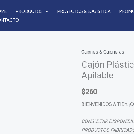
OME
PRODUCTOS
PROYECTOS & LOGÍSTICA
PROMO
ONTACTO
Cajones & Cajoneras
Cajón
Cajón Plásti
Plástico
Cosechero
Apilable
Piso
Ciego
$
260
Apilable
BIENVENIDOS A TIDY, 
cantidad
CONSULTAR DISPONIBI
PRODUCTOS FABRICADO