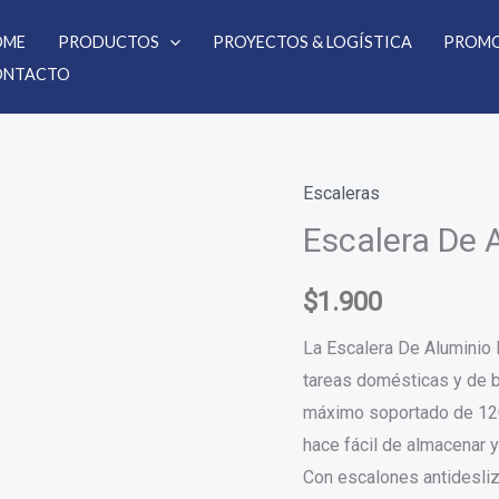
OME
PRODUCTOS
PROYECTOS & LOGÍSTICA
PROMO
ONTACTO
Escaleras
Escalera
Escalera De 
De
Aluminio
5
$
1.900
Escalones
La Escalera De Aluminio 
cantidad
tareas domésticas y de b
máximo soportado de 120 
hace fácil de almacenar y
Con escalones antidesliza