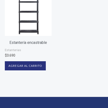
Estantería encastrable
Estanterias
$
3.690
AGREGAR AL CARRITO