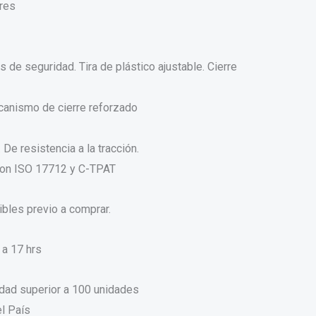
ores
 de seguridad. Tira de plástico ajustable. Cierre
canismo de cierre reforzado
De resistencia a la tracción.
 con ISO 17712 y C-TPAT
ibles previo a comprar.
 a 17 hrs
idad superior a 100 unidades
l País