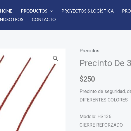
HOME
PRODUCTOS
PROYECTOS & LOGÍSTICA
PRO
NOSOTROS
CONTACTO
Precintos
Precinto
Precinto De
De
38cm
X
$
250
50un
Precinto de seguridad, de
cantidad
DIFERENTES COLORES
Modelo: HS136
CIERRE REFORZADO