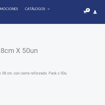
38cm
X
MOCIONES
CATÁLOGOS
50un
cantidad
 38cm X 50un
 38 cm. con cierre reforzado. Pack x 50u.