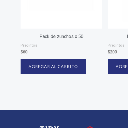
Pack de zunchos x 50
Precintos
Precintos
$
60
$
200
AGREGAR AL CARRITO
AGRE