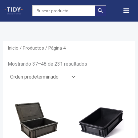
Ir
SEARCH BUTTON
Search
for:
al
contenido
Inicio
/
Productos
/ Página 4
Mostrando 37–48 de 231 resultados