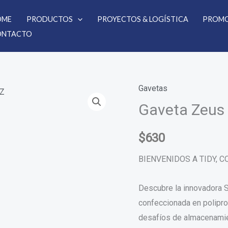
OME
PRODUCTOS
PROYECTOS & LOGÍSTICA
PROMO
ONTACTO
Gavetas
Gaveta
Gaveta Zeus
Zeus
4A5
PLZ
$
630
cantidad
BIENVENIDOS A TIDY, 
Descubre la innovadora 
confeccionada en poliprop
desafíos de almacenamien