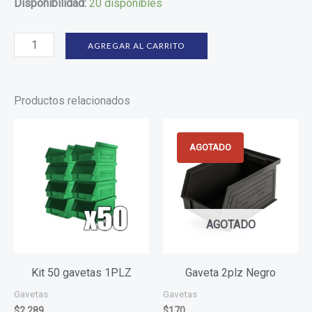
Disponibilidad:
20 disponibles
AGREGAR AL CARRITO
Productos relacionados
AGOTADO
AGOTADO
Kit 50 gavetas 1PLZ
Gaveta 2plz Negro
Gavetas
Gavetas
$
2.289
$
170