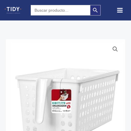
Mango
Ir
SEARCH BUTTON
Search
for:
Grande
al
cantidad
contenido
Organizador
Con
Mango
Grande
cantidad