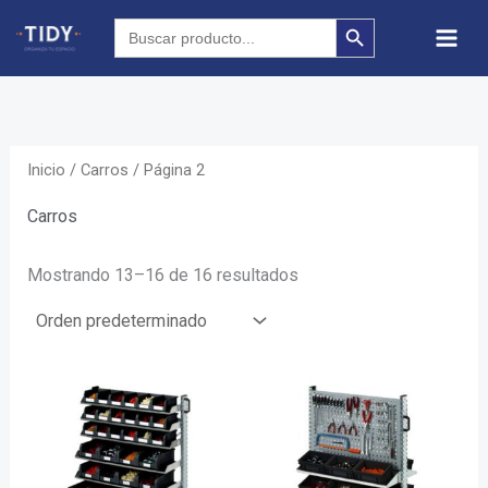
Ir
SEARCH BUTTON
Search
for:
al
contenido
Inicio
/
Carros
/ Página 2
Carros
Mostrando 13–16 de 16 resultados